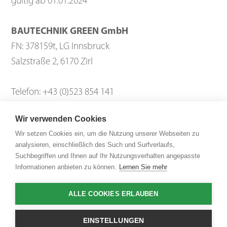
gültig ab 01.01.2024
BAUTECHNIK GREEN GmbH
FN: 378159t, LG Innsbruck
Salzstraße 2, 6170 Zirl
Telefon: +43 (0)523 854 141
E-Mail: info@bautechnikgreen.at
Wir verwenden Cookies
UID-Nr: ATU67160804
Wir setzen Cookies ein, um die Nutzung unserer Webseiten zu
Mitglied der Wirtschaftskammer Österreich
analysieren, einschließlich des Such und Surfverlaufs,
Suchbegriffen und Ihnen auf Ihr Nutzungsverhalten angepasste
Informationen anbieten zu können.
Lernen Sie mehr
im Folgenden „ANBIETER“ genannt
ALLE COOKIES ERLAUBEN
1. Angebot, Vertragsabschluss und
Vertragsinhalt
EINSTELLUNGEN